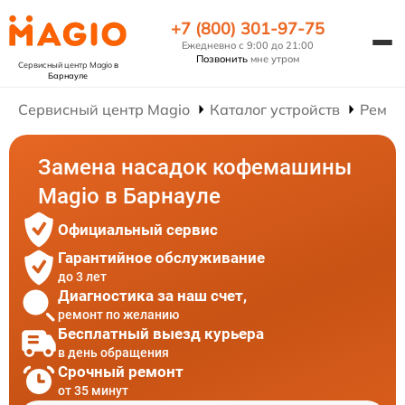
+7 (800) 301-97-75
Ежедневно с 9:00 до 21:00
Позвонить
мне утром
Сервисный центр Magio
в
Барнауле
Сервисный центр Magio
Каталог устройств
Ремон
Замена насадок кофемашины
Magio в Барнауле
Официальный сервис
Гарантийное обслуживание
до 3 лет
Диагностика за наш счет,
ремонт по желанию
Бесплатный выезд курьера
в день обращения
Срочный ремонт
от 35 минут