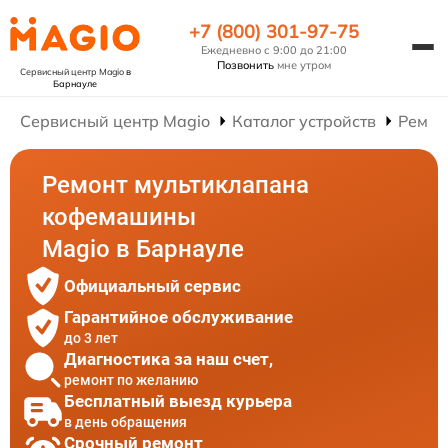
+7 (800) 301-97-75
Ежедневно с 9:00 до 21:00
Позвонить
мне утром
Сервисный центр Magio
в
Барнауле
Сервисный центр Magio
Каталог устройств
Ремон
Ремонт мультиклапана
кофемашины
Magio в Барнауле
Официальный сервис
Гарантийное обслуживание
до 3 лет
Диагностика за наш счет,
ремонт по желанию
Бесплатный выезд курьера
в день обращения
Срочный ремонт