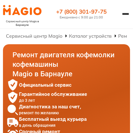
+7 (800) 301-97-75
Ежедневно с 9:00 до 21:00
Сервисный центр Magio
в
Барнауле
Сервисный центр Magio
Каталог устройств
Ремон
Ремонт двигателя кофемолки
кофемашины
Magio в Барнауле
Официальный сервис
Гарантийное обслуживание
до 3 лет
Диагностика за наш счет,
ремонт по желанию
Бесплатный выезд курьера
в день обращения
Срочный ремонт