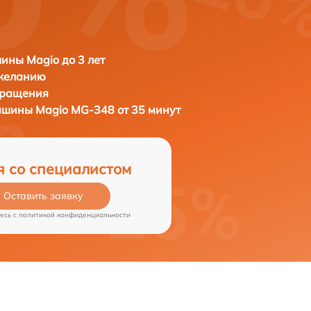
ны Magio до 3 лет
 желанию
бращения
машины
Magio MG-348 от 35 минут
я со специалистом
Оставить заявку
есь c
политикой конфиденциальности